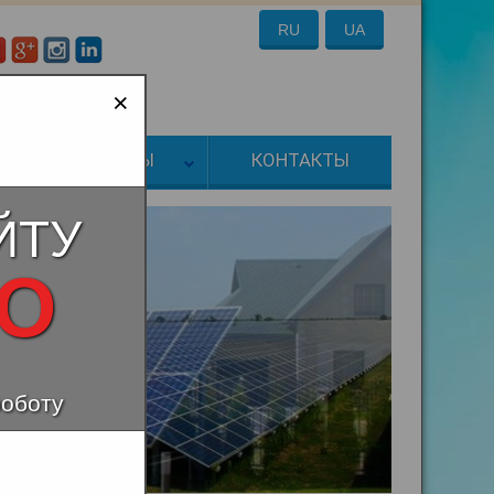
RU
UA
:
a-energo@ukr.net
×
ТОВАРЫ
КОНТАКТЫ
ЙТУ
НО
роботу