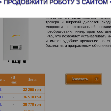
> ПРОДОВЖИТИ РОБОТУ З САЙТОМ 
РТОР СЕТЕВОЙ ABI-SOLAR GT
Инвертор GT предназначен тольк
трекера и широкий диапазон вход
мощности с фотопанелей незави
преобразования инверторов состав
IP65, что позволяет устанавливать 
и имеют удобное крепление на сте
бесплатным программным обеспечени
кВт
ль
Цена
час
TL
-
32 290 грн
 TL
-
36 510 грн
TL
-
38 770 грн