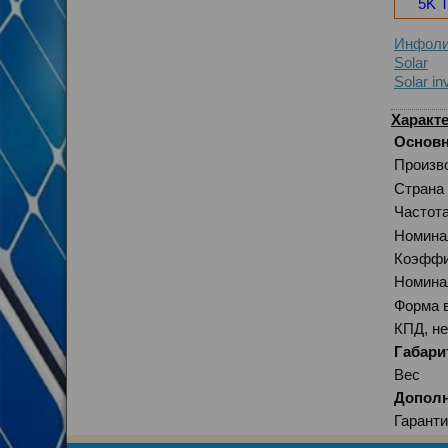
5K 
Инфоли
Solar
Solar in
Характе
Основн
Произв
Страна
Частот
Номина
Коэффи
Номина
Форма 
КПД, не
Габари
Вес
Дополн
Гаранти