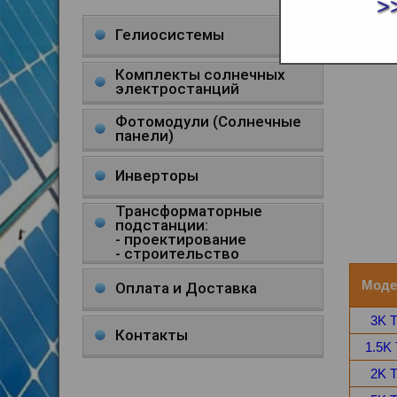
>
ИНВЕ
Гелиосистемы
Комплекты солнечных
электростанций
Фотомодули (Солнечные
панели)
Инверторы
Трансформаторные
подстанции:
- проектирование
- строительство
Моде
Оплата и Доставка
3K 
Контакты
1.5K
2K 