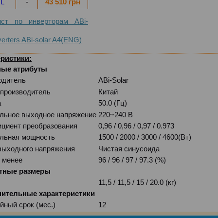
TL
-
43 510 грн
ст по инверторам ABi-
verters ABi-solar A4(ENG)
ристики:
ые атрибуты
одитель
ABi-Solar
 производитель
Китай
а
50.0 (Гц)
льное выходное напряжение
220~240 В
циент преобразования
0,96 / 0,96 / 0,97 / 0.973
льная мощность
1500 / 2000 / 3000 / 4600(Вт)
выходного напряжения
Чистая синусоида
 менее
96 / 96 / 97 / 97.3 (%)
тные размеры
11,5 / 11,5 / 15 / 20.0 (кг)
ительные характеристики
йный срок (мес.)
12