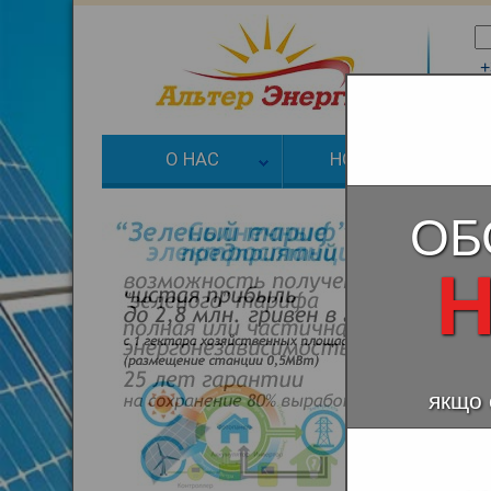
+
+
О НАС
НОВОСТИ
З
ОБ
Н
якщо 