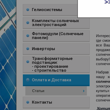
>
КУПИ
Гелиосистемы
Комплекты солнечных
электростанций
Фотомодули (Солнечные
Интерес
панели)
где смо
все Ваш
Инверторы
продаже
солнечн
Трансформаторные
выбору
подстанции:
солнечн
- проектирование
- строительство
Набрав 
нашу к
Оплата и Доставка
солне
электр
Статьи
купить»
операт
солнечн
Контакты
Хотит