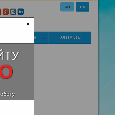
RU
UA
:
a-energo@ukr.net
×
ТОВАРЫ
КОНТАКТЫ
ЙТУ
НО
роботу