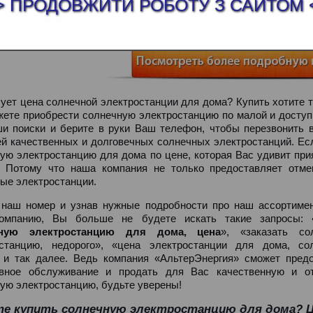
> ПРОДОВЖИТИ РОБОТУ З САЙТОМ 
ТЬ СОЛНЕЧНУЮ ЭЛЕКТРОСТАНЦИЮ ДЛЯ 
ует цена солнечной электростанции для дома? Купить хотите т
жете приобрести солнечную электростанцию по малой и доступ
и поиски и берите в руки Ваш телефон, чтобы перезвонить в
й качественных и долговечных солнечных электростанций. Ес
ую электростанцию для дома по цене, которая Вас удивит при
! Потому что наша компания не только предоставляет отме
ые электростанции.
наш номер и узнав нужные подробности про наш ассортимен
омпанию, Вы больше не будете искать такие запросы: 
чную электростанцию для дома, цена
», «заказать со
останцию, недорого», «цена электростанции для дома, сол
 и так далее. Ведь компания «АльтерЭнергия» сможет предо
ивное обслуживание и продать для Вас качественную и о
ую электростанцию, будьте уверены!
е купить солнечную электростанцию для дома? Ц