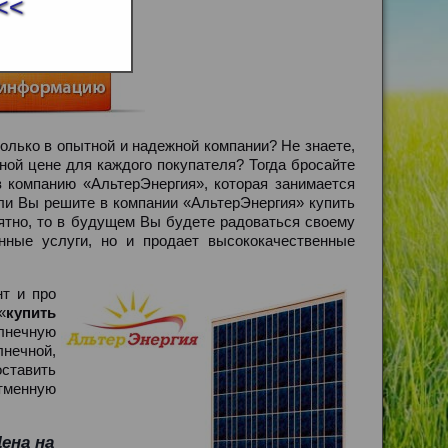
<<
ДОМА, ЦЕНА
олько в опытной и надежной компании? Не знаете,
ной цене для каждого покупателя? Тогда бросайте
 компанию «АльтерЭнергия», которая занимается
ли Вы решите в компании «АльтерЭнергия» купить
ятно, то в будущем Вы будете радоваться своему
нные услуги, но и продает высококачественные
т и про
«
купить
лнечную
нечной,
ставить
тменную
ена на