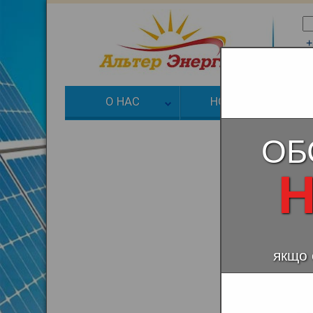
+
+
О НАС
НОВОСТИ
З
ОБ
Н
якщо 