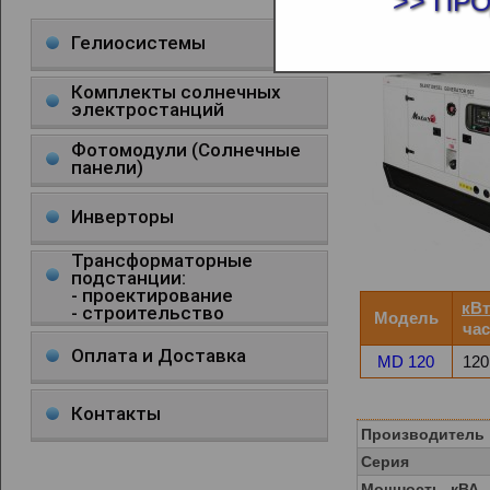
>> ПР
ДИЗЕЛЬНЫЙ
Гелиосистемы
Комплекты солнечных
электростанций
Фотомодули (Солнечные
панели)
Инверторы
Трансформаторные
подстанции:
- проектирование
кВт
- строительство
Модель
час
Оплата и Доставка
MD 120
120
Контакты
Производитель
Серия
Мощность, кВА