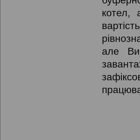
буферн
котел,
вартіст
рівнозн
але Ви
заванта
зафіксо
працюва