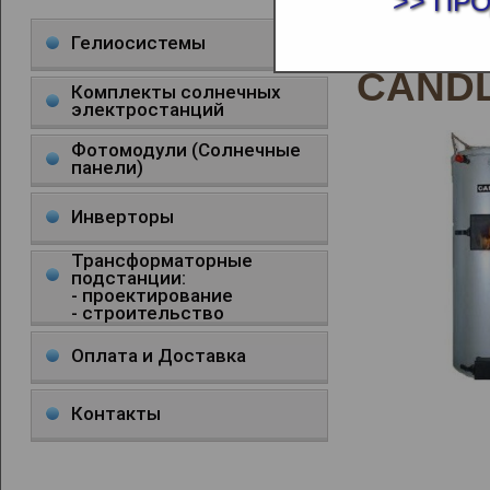
>> ПР
ТВЕР
Гелиосистемы
CAND
Комплекты солнечных
электростанций
Фотомодули (Солнечные
панели)
Инверторы
Трансформаторные
подстанции:
- проектирование
- строительство
Оплата и Доставка
Контакты