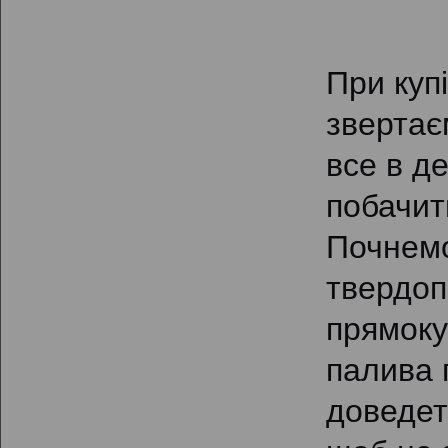
При куп
звертає
все в д
побачит
Почнемо
твердоп
прямоку
палива 
доведеть