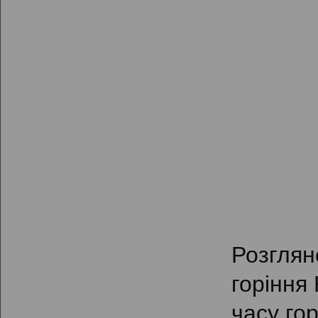
Розглян
горіння
часу гор