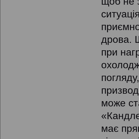
щоб не 
ситуаці
приємно
дрова. 
при наг
охолодж
погляду,
призвод
може ст
«Кандле
має пря