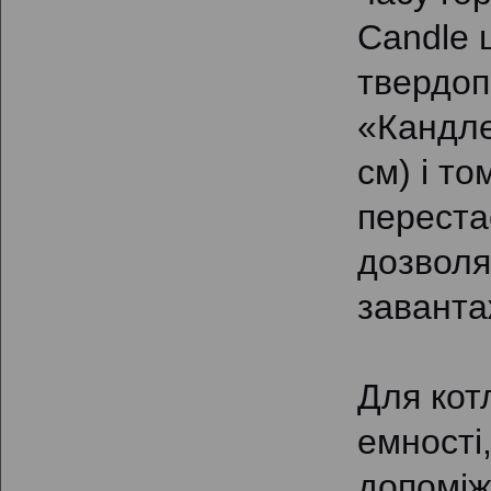
Candle 
твердоп
«Кандле
см) і т
переста
дозволя
заванта
Для кот
емності
допоміж