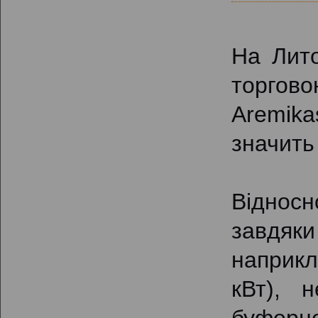
На Лито
торгов
Aremikas
значить 
Відносн
завдяки
наприкл
кВт), 