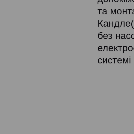
та монт
Кандле(
без насо
електрое
системі