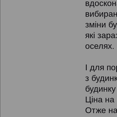
вдоскон
вибиран
зміни б
які зар
оселях.
І для п
з будин
будинку
Ціна на
Отже на