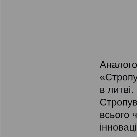
Аналого
«Стропу
в литві.
Стропув
всього 
інновац