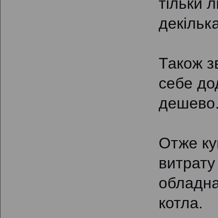
тільки л
декілька
Також з
себе до
дешево
Отже ку
витрату
обладна
котла.