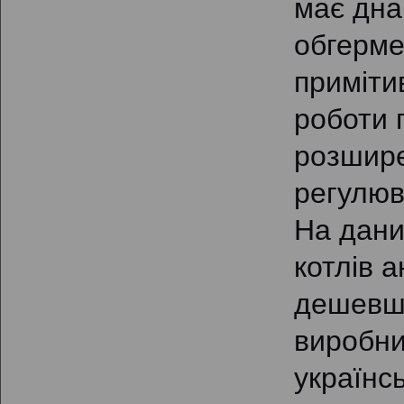
має дна
обгерме
приміти
роботи п
розшире
регулюв
На дани
котлів 
дешевші
виробни
українс