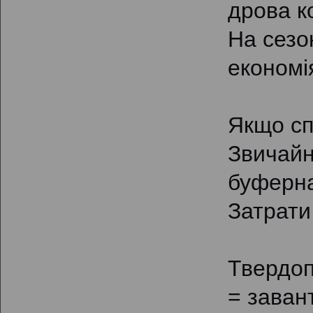
дрова к
На сезо
економія
Якщо сп
Звичайн
буферна
Затрати
Твердоп
= заван