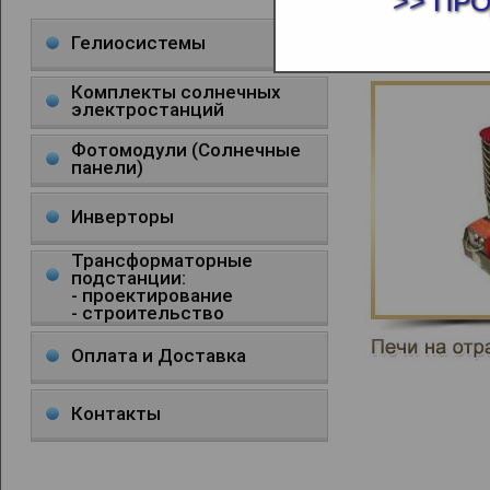
>> ПР
ОБОГ
Гелиосистемы
Комплекты солнечных
электростанций
Фотомодули (Солнечные
панели)
Инверторы
Трансформаторные
подстанции:
- проектирование
- строительство
Оплата и Доставка
Контакты