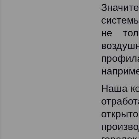
Значит
системы
не тол
воздуш
профил
наприме
Наша ко
отрабо
открыт
произв