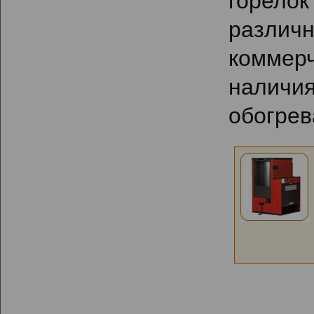
горело
разли
коммер
налич
обогрев