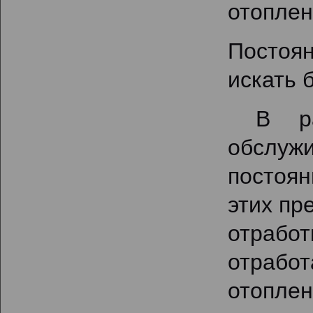
отоплен
Постоя
искать 
В рас
обслуж
постоян
этих пр
отрабо
отрабо
отоплен