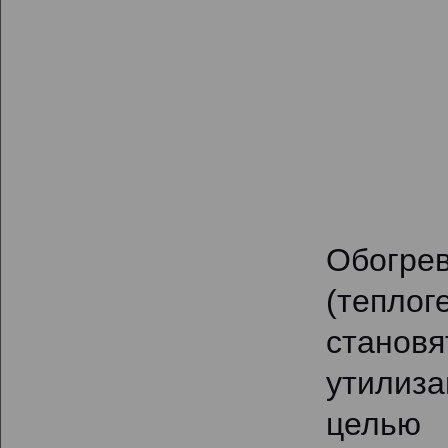
Обог
(тепло
становя
утилиза
целью 