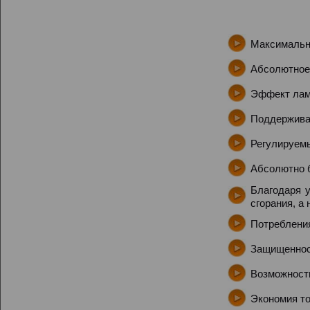
Максимальн
Абсолютное 
Эффект лам
Поддерживае
Регулируемы
Абсолютно б
Благодаря 
сгорания, а 
Потребления
Защищенност
Возможность
Экономия то