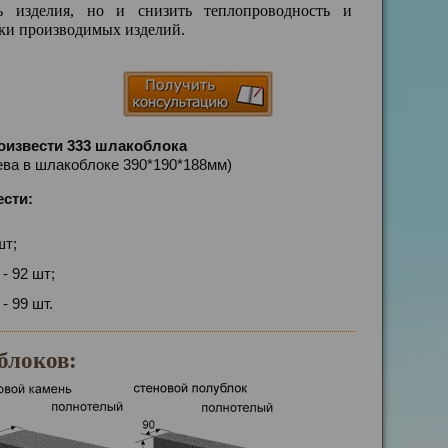
ть изделия, но и снизить теплопроводность и
ки производимых изделий.
оизвести 333 шлакоблока
сева в шлакоблоке 390*190*188мм)
ести:
шт;
- 92 шт;
- 99 шт.
блоков: