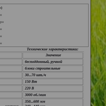
н)
рн
грн
рн
рн
рн
Технические характеристики:
Значение
бесподдонный, ручной
блоки строительные
30...70 шт./ч
150 Вт
220 В
3000 об./мин
350...600 мм