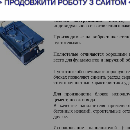
> ПРОДОВЖИТИ РОБОТУ З САЙТОМ 
А ЗАСТРОЙЩИКА (МЗ-10)
«Мечта застройщика» (МЗ-10)
- 
индивидуального изготовления шлакоб
Производимые на вибростанке стен
пустотелыми.
Полнотелые отличаются хорошими 
всего для фундаментов и наружной о
Пустотные обеспечивают хорошую теп
блоках позволяют снизить расход сырь
этом прочностные характеристики уд
Для производства блоков использ
цемент, песок и вода.
В качестве наполнителя применяют
бетонных изделий, строительные отхо
другое.
Использование наполнителей (ча