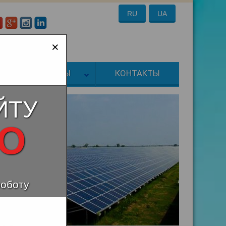
RU
UA
:
a-energo@ukr.net
×
ТОВАРЫ
КОНТАКТЫ
ЙТУ
НО
роботу