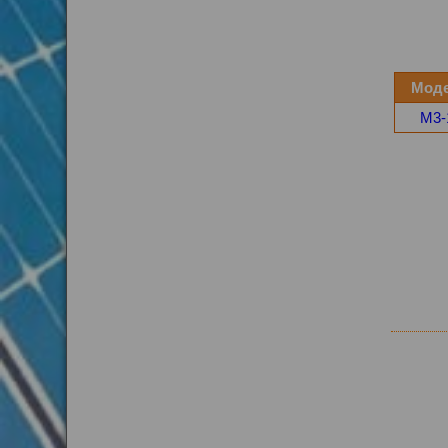
Мод
M3-