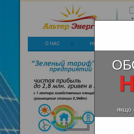
+
+
О НАС
НОВОСТИ
З
ОБ
Н
якщо 