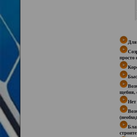
Для
Соз
просто 
Кор
Быс
Воз
щебня, 
Нет
Воз
(необхо
Бла
строите