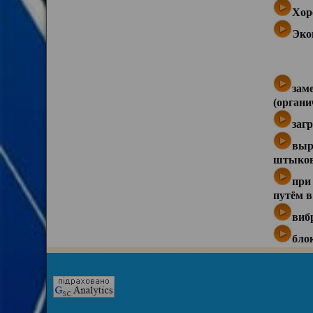
Хор
Эко
зам
(органи
загр
выр
штыковк
при
путём в
виб
бло