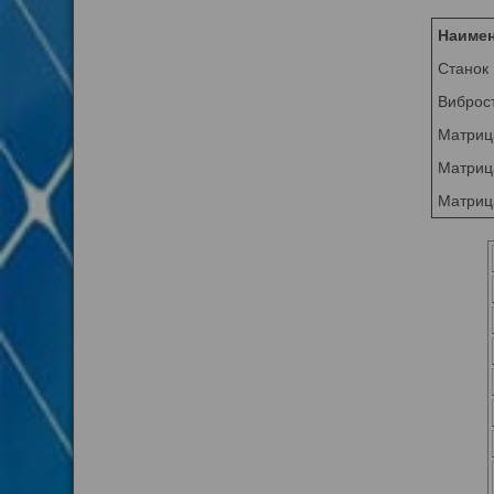
Наиме
Станок 
Виброст
Матрица
Матриц
Матрица