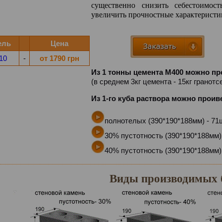
существенно снизить себестоимос
увеличить прочностные характеристи
ель
Цена
10
-
от 1790 грн
Из 1 тонны цемента М400 можно пр
(в среднем 3кг цемента - 15кг гранот
Из 1-го куба раствора можно проив
полнотелых (390*190*188мм) - 71
30% пустотность (390*190*188мм) 
40% пустотность (390*190*188мм) 
Виды производимых 