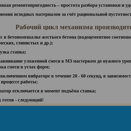
ошая ремонтопригодность – простота разбора установки и уд
номия исходных материалов за счёт рациональной пустотнос
Рабочий цикл механизма производит
ес в бетономешалке жесткого бетона (водоцементное соотноше
ческих, глинистых и др.);
узка станка;
авнивание уложенной смеси в МЗ мастерком до нужного уровн
а смеси в углах форм;
 включенном вибраторе в течение 20 - 60 секунд, в зависимос
 процессе работы;
ратор отключается в момент подъёма станка;
к готов - следующий!