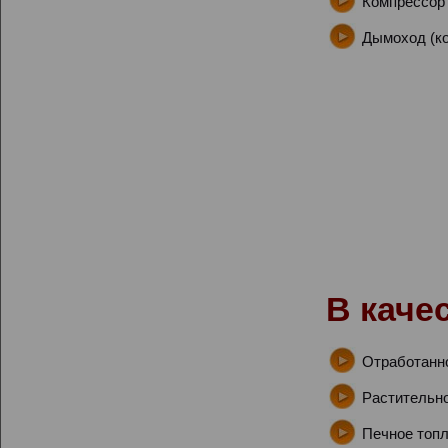
Компрессор 
Дымоход (ко
В каче
Отработанн
Растительно
Печное топл