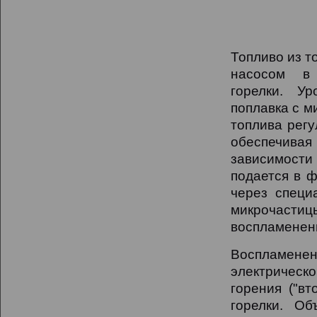
Топливо из т
насосом в 
горелки. Ур
поплавка с м
топлива регу
обеспечива
зависимости 
подается в ф
через специ
микрочаст
воспламенен
Воспламене
электрическ
горения ("вт
горелки. Об