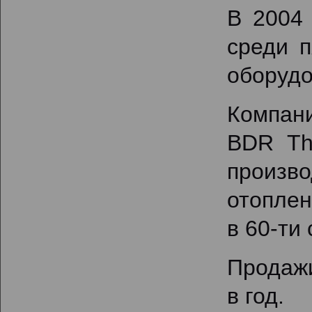
В 2004 
среди п
оборудо
Компани
BDR Th
произв
отопле
в 60-ти 
Продажи
в год.