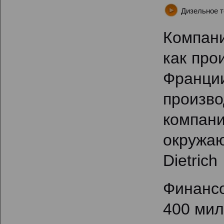
Дизельное т
Компани
как про
Франци
произв
компан
окружа
Dietric
Финансо
400 мил