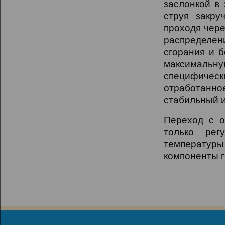
заслонкой в 
струя закру
проходя чере
распределе
сгорания и б
максимальн
специфичес
отработанно
стабильный и
Переход с о
только рег
температуры 
компоненты г