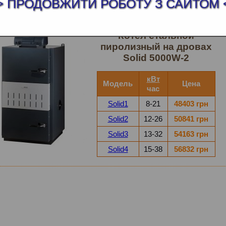
> ПРОДОВЖИТИ РОБОТУ З САЙТОМ 
РДОТОПЛИВНЫЕ КОТЛЫ BOSCH
Котел cтальной
пиролизный на дровах
Solid 5000W-2
кВт
Модель
Цена
час
Solid1
8-21
48403 грн
Solid2
12-26
50841 грн
Solid3
13-32
54163 грн
Solid4
15-38
56832 грн