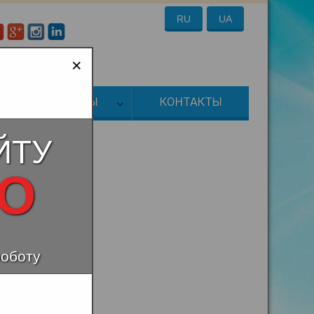
RU
UA
:
a-energo@ukr.net
×
ТОВАРЫ
КОНТАКТЫ
ЙТУ
НО
роботу