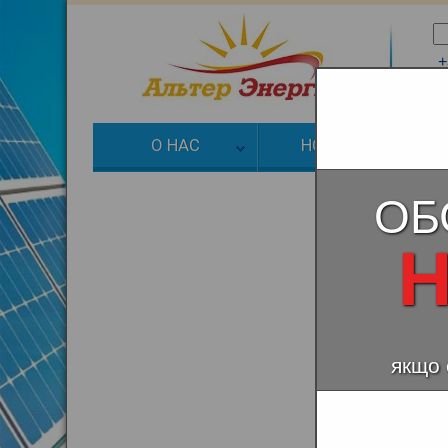
+
+
О НАС
НОВОСТИ
З
ОБ
Н
якщо 